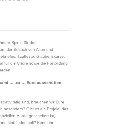
neuer Spiele für den
n, der Besuch von Alten und
briefes, Tauffeste, Glaubenskurse,
l für die Chöre sowie die Fortbildung
werden
esamt …..xx…. Euro ausschütten
trativ tätig sind, brauchen wir Eure
 besonders? Gibt es ein Projekt, das
anziellen Hürde gescheitert ist,
n stattfinden soll? Kennt ihr