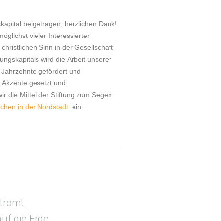
skapital beigetragen, herzlichen Dank!
öglichst vieler Interessierter
hristlichen Sinn in der Gesellschaft
tungskapitals wird die Arbeit unserer
r Jahrzehnte gefördert und
e Akzente gesetzt und
r die Mittel der Stiftung zum Segen
chen in der Nordstadt
ein.
strömt.
uf die Erde.