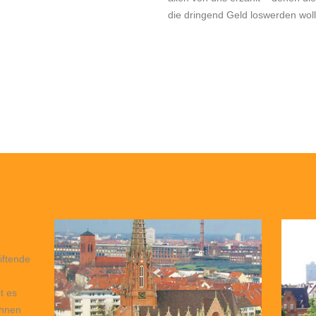
die dringend Geld loswerden wol
iftende
t es
Ihnen