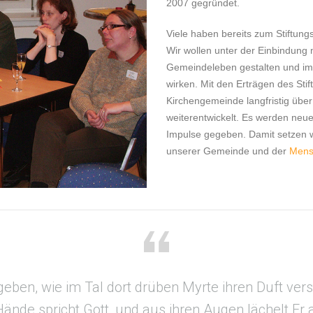
2007 gegründet.
Viele haben bereits zum Stiftung
Wir wollen unter der Einbindung m
Gemeindeleben gestalten und im c
wirken. Mit den Erträgen des Stif
Kirchengemeinde langfristig übe
weiterentwickelt. Es werden neu
Impulse gegeben. Damit setzen wi
unserer Gemeinde und der
Mens
geben, wie im Tal dort drüben Myrte ihren Duft ver
Hände spricht Gott, und aus ihren Augen lächelt Er a