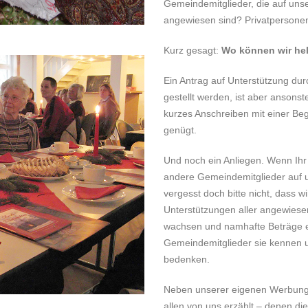
Gemeindemitglieder, die auf uns
angewiesen sind? Privatpersone
Kurz gesagt:
Wo können wir he
Ein Antrag auf Unterstützung durch
gestellt werden, ist aber ansons
kurzes Anschreiben mit einer Be
genügt.
Und noch ein Anliegen. Wenn Ihr 
andere Gemeindemitglieder auf u
vergesst doch bitte nicht, dass wi
Unterstützungen aller angewiesen
wachsen und namhafte Beträge e
Gemeindemitglieder sie kennen 
bedenken.
Neben unserer eigenen Werbung 
allen von uns erzählt – denen d