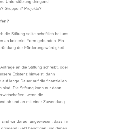
ere Unterstützung dringend
n? Gruppen? Projekte?
lfen?
 die Stiftung sollte schriftlich bei uns
ten an keinerlei Form gebunden. Ein
gründung der Förderungswürdigkeit
Anträge an die Stiftung schreibt, oder
nsere Existenz hinweist, dann
r auf lange Dauer auf die finanziellen
 sind. Die Stiftung kann nur dann
rwirtschaften, wenn die
und ab und an mit einer Zuwendung
sind wir darauf angewiesen, dass ihr
ie dringend Geld benötigen und denen